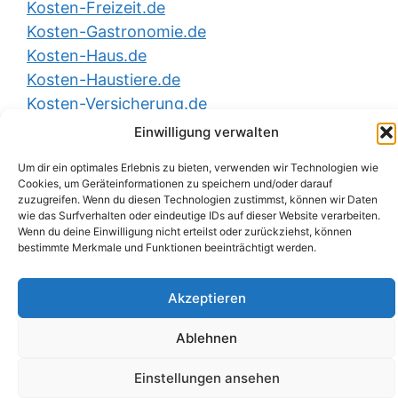
Kosten-Freizeit.de
Kosten-Gastronomie.de
Kosten-Haus.de
Kosten-Haustiere.de
Kosten-Versicherung.de
Einwilligung verwalten
Um dir ein optimales Erlebnis zu bieten, verwenden wir Technologien wie
YouTube
LinkedIn
X (Twitter)
Cookies, um Geräteinformationen zu speichern und/oder darauf
zuzugreifen. Wenn du diesen Technologien zustimmst, können wir Daten
wie das Surfverhalten oder eindeutige IDs auf dieser Website verarbeiten.
Impressum
|
Datenschutzerklärung
|
Wenn du deine Einwilligung nicht erteilst oder zurückziehst, können
Nutzungsbedingungen
|
AGB
|
Barrierefreiheit
| ©
bestimmte Merkmale und Funktionen beeinträchtigt werden.
2026
Kosten-Rechtsschutz.de
Akzeptieren
Ablehnen
Einstellungen ansehen