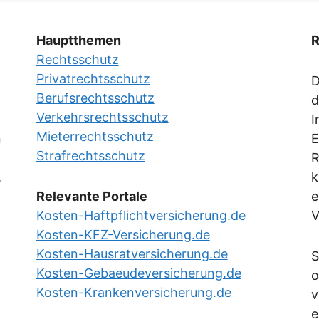
Hauptthemen
R
Rechtsschutz
Privatrechtsschutz
D
Berufsrechtsschutz
d
Verkehrsrechtsschutz
I
Mieterrechtsschutz
n
E
Strafrechtsschutz
R
,
k
Relevante Portale
e
Kosten-Haftpflichtversicherung.de
V
Kosten-KFZ-Versicherung.de
Kosten-Hausratversicherung.de
S
Kosten-Gebaeudeversicherung.de
o
Kosten-Krankenversicherung.de
v
e