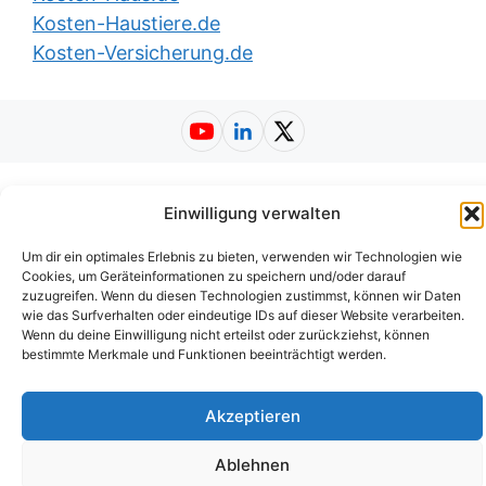
Kosten-Haustiere.de
Kosten-Versicherung.de
YouTube
LinkedIn
X (Twitter)
Impressum
|
Datenschutzerklärung
|
Einwilligung verwalten
Nutzungsbedingungen
|
AGB
|
Barrierefreiheit
| ©
2026
Kosten-Rechtsschutz.de
Um dir ein optimales Erlebnis zu bieten, verwenden wir Technologien wie
Cookies, um Geräteinformationen zu speichern und/oder darauf
zuzugreifen. Wenn du diesen Technologien zustimmst, können wir Daten
wie das Surfverhalten oder eindeutige IDs auf dieser Website verarbeiten.
Wenn du deine Einwilligung nicht erteilst oder zurückziehst, können
bestimmte Merkmale und Funktionen beeinträchtigt werden.
Akzeptieren
Ablehnen