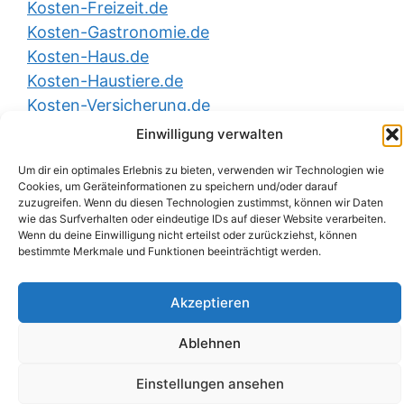
Kosten-Freizeit.de
Kosten-Gastronomie.de
Kosten-Haus.de
Kosten-Haustiere.de
Kosten-Versicherung.de
Einwilligung verwalten
Um dir ein optimales Erlebnis zu bieten, verwenden wir Technologien wie
YouTube
LinkedIn
X (Twitter)
Cookies, um Geräteinformationen zu speichern und/oder darauf
zuzugreifen. Wenn du diesen Technologien zustimmst, können wir Daten
wie das Surfverhalten oder eindeutige IDs auf dieser Website verarbeiten.
Impressum
|
Datenschutzerklärung
|
Wenn du deine Einwilligung nicht erteilst oder zurückziehst, können
Nutzungsbedingungen
|
AGB
|
Barrierefreiheit
| ©
bestimmte Merkmale und Funktionen beeinträchtigt werden.
2026
Kosten-Rechtsschutz.de
Akzeptieren
Ablehnen
Einstellungen ansehen